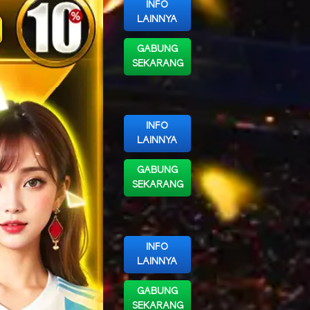
INFO
LAINNYA
GABUNG
SEKARANG
INFO
LAINNYA
GABUNG
SEKARANG
INFO
LAINNYA
GABUNG
SEKARANG