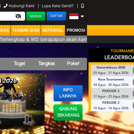
Hubungi Kami
Lupa Kata Sandi?
DAFTAR
GKAS
TEMBAK IKAN
REFERRAL
PROMOSI
ami PROSES !! Nikmati Promo Special dan rasakan gacor ny
Togel
Tangkas
Poker
INFO
LAINNYA
GABUNG
SEKARANG