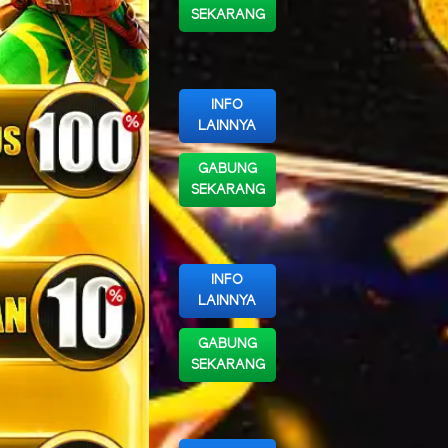
SEKARANG
INFO
LAINNYA
GABUNG
SEKARANG
INFO
LAINNYA
GABUNG
SEKARANG