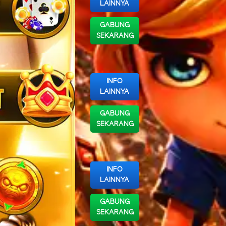
LAINNYA
GABUNG
SEKARANG
INFO
LAINNYA
GABUNG
SEKARANG
INFO
LAINNYA
GABUNG
SEKARANG