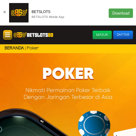
×
BETSLOTS
Download
BETSLOTS Mobile App
MASUK
DAFTAR
Poker
BERANDA