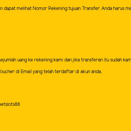
kan dapat melihat Nomor Rekening tujuan Transfer. Anda harus m
.
sejumlah uang ke rekening kami dan jika transferan itu sudah kam
cher di Email yang telah terdaftar di akun anda.
etslots88