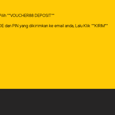
n Pilih ""VOUCHER88 DEPOSIT""
dan PIN yang dikirimkan ke email anda, Lalu Klik ""KIRIM""