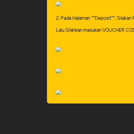
2. Pada Halaman ""Deposit"", Silaka
Lalu Silahkan masukan VOUCHER CODE 