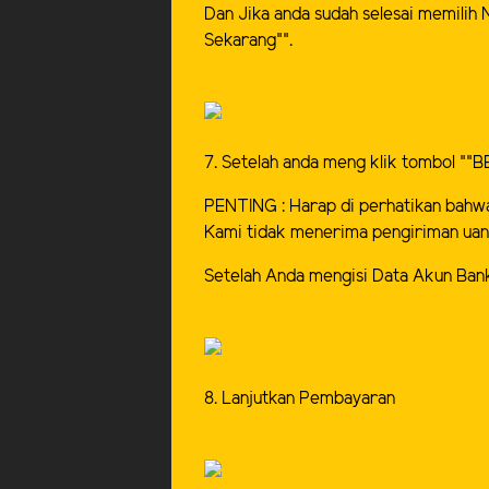
Dan Jika anda sudah selesai memilih 
Sekarang"".
7. Setelah anda meng klik tombol ""
PENTING : Harap di perhatikan bahwa
Kami tidak menerima pengiriman uang
Setelah Anda mengisi Data Akun Bank
8. Lanjutkan Pembayaran