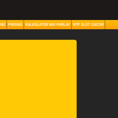
ING
PHISING
KALKULATOR MIX PARLAY
RTP SLOT GACOR