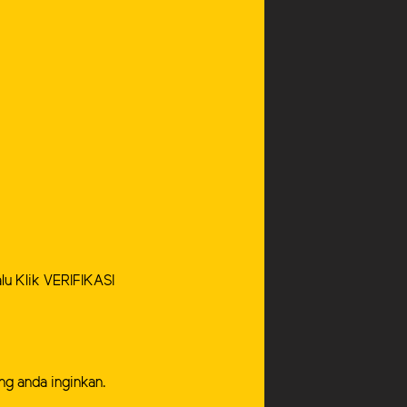
lu Klik VERIFIKASI
g anda inginkan.