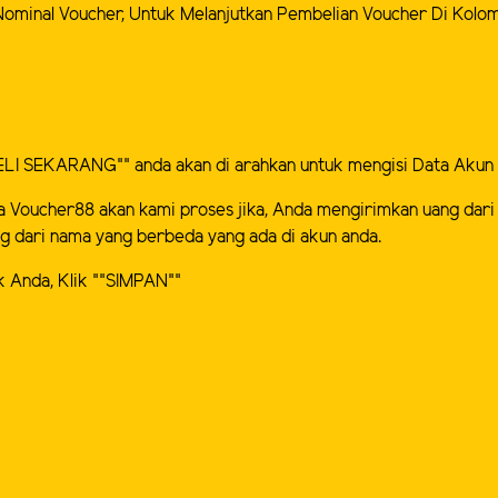
Nominal Voucher, Untuk Melanjutkan Pembelian Voucher Di Kolom 
BELI SEKARANG"" anda akan di arahkan untuk mengisi Data Akun
 Voucher88 akan kami proses jika, Anda mengirimkan uang dari
 dari nama yang berbeda yang ada di akun anda.
 Anda, Klik ""SIMPAN""