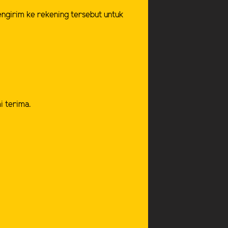
engirim ke rekening tersebut untuk
i terima.