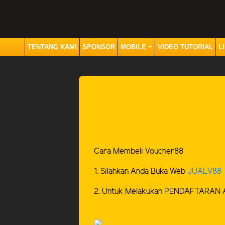
TENTANG KAMI
SPONSOR
MOBILE
VIDEO TUTORIAL
L
Cara Membeli Voucher88
1. Silahkan Anda Buka Web
JUALV88
2. Untuk Melakukan PENDAFTARAN Ata